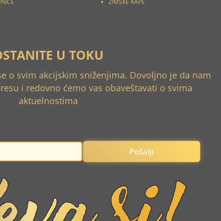
DNICE
ZIMSKE KAPE
OSTANITE U TOKU
 se o svim akcijskim sniženjima. Dovoljno je da nam
dresu i redovno ćemo vas obaveštavati o svima
aktuelnostima
Pošalji