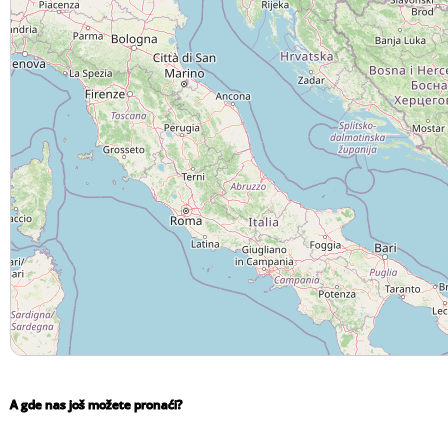
A gde nas još možete pronaći?