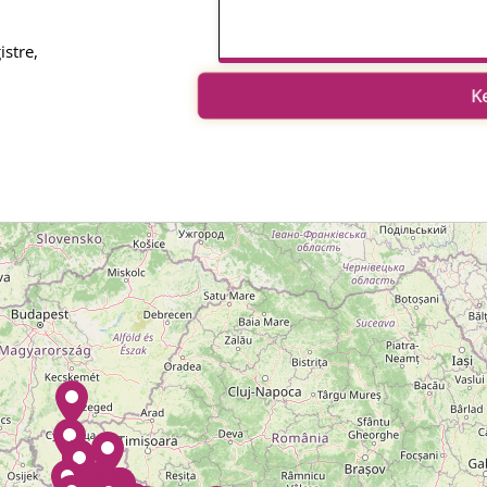
istre,
K