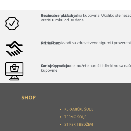
Garantovano bezbedna kupovina. Ukoliko ste neza
Bezbedno plaćanje
vratiti u roku od 30 dana
Svi naši proizvodi su zdravstveno sigurni i provereni
Rizika bez
Sve naše proizvode možete naručiti direktno sa našeg
Onlajn prodaja
kupovine
SHOP
KERAMIČKE ŠOLJE
TERMO ŠOLJE
STIKERI I
BEDŽEVI