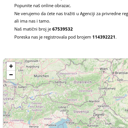
Popunite naš online obrazac.
Ne verujemo da ćete nas tražiti u Agenciji za privredne reg
ali ima nas i tamo.
Naš matični broj je
67539532
Poreska nas je registrovala pod brojem
114392221
.
+
−