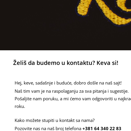
Želiš da budemo u kontaktu? Keva si!
Hej, keve, sadašnje i buduće, dobro došle na naš sajt!
Naš tim vam je na raspolaganju za sva pitanja i sugestije.
Pošaljite nam poruku, a mi ćemo vam odgovoriti u najkr
roku.
Kako možete stupiti u kontakt sa nama?
Pozovite nas na naš broj telefona
+381 64 340 22 83