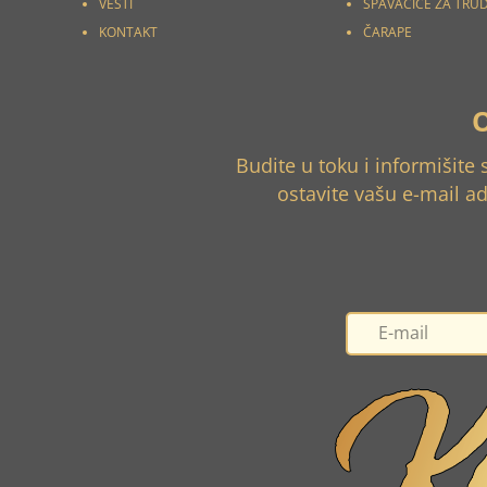
VESTI
SPAVAĆICE ZA TRU
KONTAKT
ČARAPE
Budite u toku i informišite
ostavite vašu e-mail a