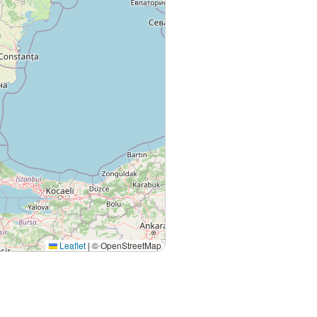
Leaflet
|
© OpenStreetMap