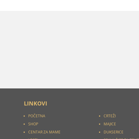
LINKOVI
POČETNA
CRTEŽI
SHOP
MAJICE
CENTAR ZA MAME
DUKSERICE