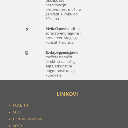
Ukoliko ste
nezadovoljni
proizvodom, možete
ga vratiti u roku od
30 dana
Svi naši proizvodi su
Rizika bez
zdravstveno sigurni i
provereni. Mogu ga
koristiti trudnice.
Sve naše proizvode
Onlajn prodaja
možete naručiti
direktno sa našeg
sajta. Iskoristite
pogodnosti onlajn
kupovine
LINKOVI
POČETNA
SHOP
CENTAR ZA MAME
VESTI