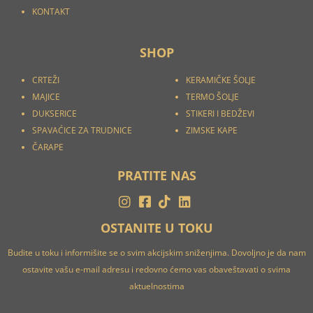
KONTAKT
SHOP
CRTEŽI
KERAMIČKE ŠOLJE
MAJICE
TERMO ŠOLJE
DUKSERICE
STIKERI I
BEDŽEVI
SPAVAĆICE ZA TRUDNICE
ZIMSKE KAPE
ČARAPE
PRATITE NAS
OSTANITE U TOKU
Budite u toku i informišite se o svim akcijskim sniženjima. Dovoljno je da nam
ostavite vašu e-mail adresu i redovno ćemo vas obaveštavati o svima
aktuelnostima