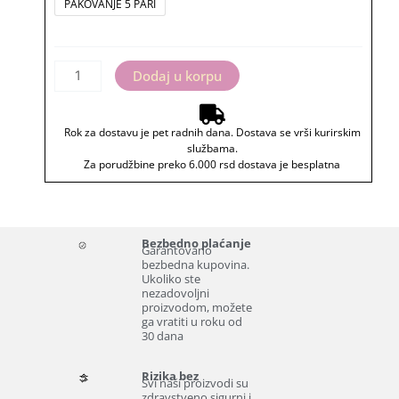
legendo"
PAKOVANJE 5 PARI
+
bedž
količina
Dodaj u korpu
Rok za dostavu je pet radnih dana. Dostava se vrši kurirskim
službama.
Za porudžbine preko 6.000 rsd dostava je besplatna
Bezbedno plaćanje
Garantovano
bezbedna kupovina.
Ukoliko ste
nezadovoljni
proizvodom, možete
ga vratiti u roku od
30 dana
Rizika bez
Svi naši proizvodi su
zdravstveno sigurni i