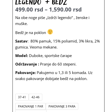
legendo“ + bedž
499.00
rsd
–
1,590.00
rsd
Raspon
Na obe noge piše „Izdrži legendo“ , ženske i
muške.
cena:
Bedž je na poklon
od
499.00
Sastav
: 80% pamuk, 15% poliamid, 3% likra, 2%
gumica. Veoma mekane.
rsd
Model:
Duboke, sportske čarape
do
Održavanje :
Pranje do 60 stepeni.
1,590.00
Pakovanje:
Pakujemo u 1,3 ili 5 komada. Uz
rsd
svako pakovanje dobijate bedž na poklon.
Čarape
37-41
42-46
bele
PAKOVANJE 1 PAR
PAKOVANJE 3 PARA
"Izdrži