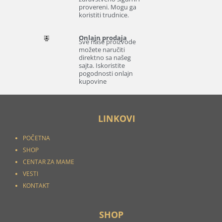
provereni. Mogu ga
koristiti trudnice.
Onlajn prodaja
Sve naše proizvode
možete naručiti
direktno sa našeg
sajta. Iskoristite
pogodnosti onlajn
kupovine
LINKOVI
POČETNA
SHOP
CENTAR ZA MAME
VESTI
KONTAKT
SHOP