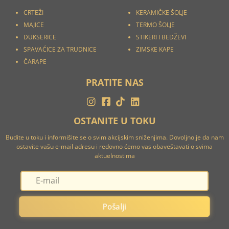
CRTEŽI
KERAMIČKE ŠOLJE
MAJICE
TERMO ŠOLJE
DUKSERICE
STIKERI I
BEDŽEVI
SPAVAĆICE ZA TRUDNICE
ZIMSKE KAPE
ČARAPE
PRATITE NAS
OSTANITE U TOKU
Budite u toku i informišite se o svim akcijskim sniženjima. Dovoljno je da nam
ostavite vašu e-mail adresu i redovno ćemo vas obaveštavati o svima
aktuelnostima
Pošalji