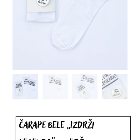
Čarape bele „Izdrži