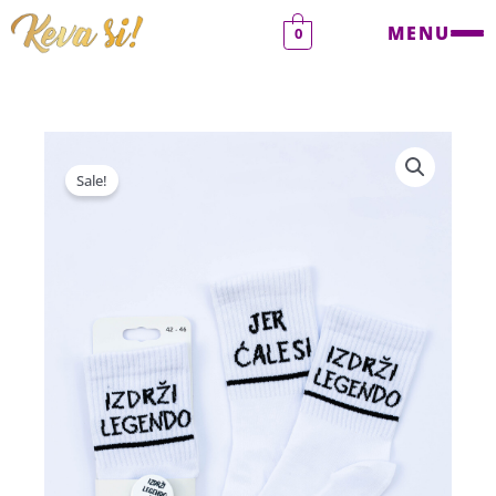
Pređi
MENU
0
na
sadržaj
Sale!