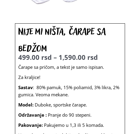
Nije mi ništa, čarape sa
bedžom
499.00
rsd
–
1,590.00
rsd
Raspon
Čarape sa pričom, a tekst je samo ispisan.
cena:
Za kraljice!
od
Sastav
: 80% pamuk, 15% poliamid, 3% likra, 2%
gumica. Veoma mekane.
499.00
rsd
Model:
Duboke, sportske čarape.
do
Održavanje :
Pranje do 90 stepeni.
1,590.00
Pakovanje:
Pakujemo u 1,3 ili 5 komada.