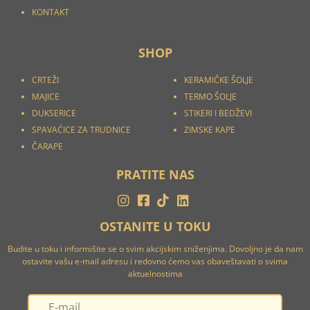
KONTAKT
SHOP
CRTEŽI
KERAMIČKE ŠOLJE
MAJICE
TERMO ŠOLJE
DUKSERICE
STIKERI I
BEDŽEVI
SPAVAĆICE ZA TRUDNICE
ZIMSKE KAPE
ČARAPE
PRATITE NAS
OSTANITE U TOKU
Budite u toku i informišite se o svim akcijskim sniženjima. Dovoljno je da nam
ostavite vašu e-mail adresu i redovno ćemo vas obaveštavati o svima
aktuelnostima