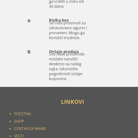
ga vratiti u roku od
30 dana
Rizika bez
Svi naši proizvodi su
zdravstveno sigurni i
provereni. Mogu ga
koristiti trudnice.
Onlajn prodaja
Sve naše proizvode
možete naručiti
direktno sa našeg
sajta. Iskoristite
pogodnosti onlajn
kupovine
LINKOVI
POČETNA
SHOP
CENTAR ZA MAME
VESTI