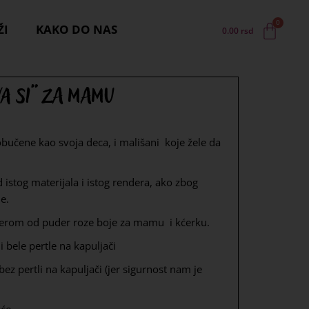
ŽI
KAKO DO NAS
0.00
rsd
a si“ za mamu
učene kao svoja deca, i mališani koje žele da
istog materijala i istog rendera, ako zbog
je.
derom od puder roze boje za mamu i kćerku.
 bele pertle na kapuljači
ez pertli na kapuljači (jer sigurnost nam je