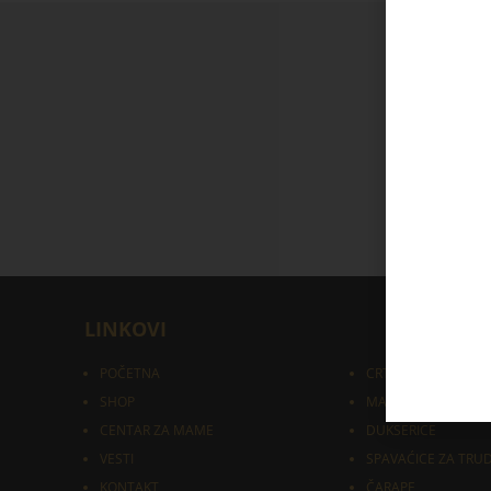
LINKOVI
POČETNA
CRTEŽI
SHOP
MAJICE
CENTAR ZA MAME
DUKSERICE
VESTI
SPAVAĆICE ZA TRU
KONTAKT
ČARAPE