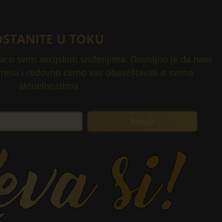
OSTANITE U TOKU
 se o svim akcijskim sniženjima. Dovoljno je da nam
dresu i redovno ćemo vas obaveštavati o svima
aktuelnostima
Pošalji