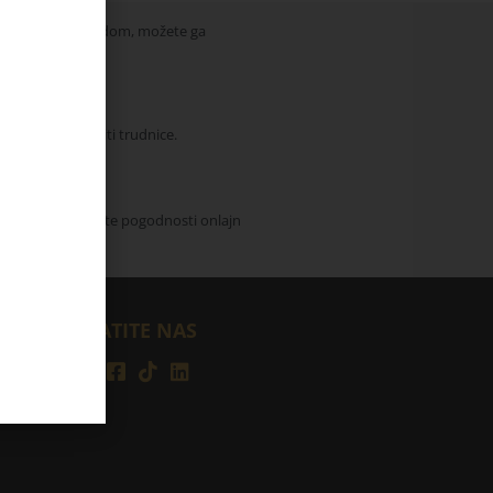
dovoljni proizvodom, možete ga
. Mogu ga koristiti trudnice.
 sajta. Iskoristite pogodnosti onlajn
PRATITE NAS