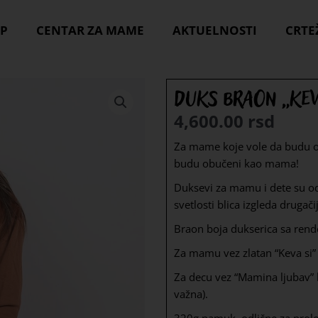
P
CENTAR ZA MAME
AKTUELNOSTI
CRTE
Duks braon „Kev
4,600.00
rsd
Za mame koje vole da budu ob
budu obučeni kao mama!
Duksevi za mamu i dete su od 
svetlosti blica izgleda drugači
Braon boja dukserica sa ren
Za mamu vez zlatan “Keva si” i
Za decu vez “Mamina ljubav” b
važna).