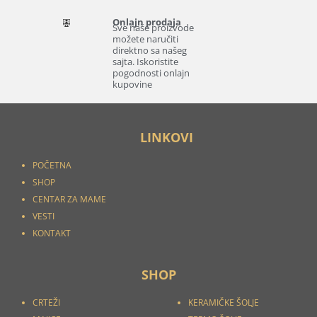
Onlajn prodaja
Sve naše proizvode
možete naručiti
direktno sa našeg
sajta. Iskoristite
pogodnosti onlajn
kupovine
LINKOVI
POČETNA
SHOP
CENTAR ZA MAME
VESTI
KONTAKT
SHOP
CRTEŽI
KERAMIČKE ŠOLJE