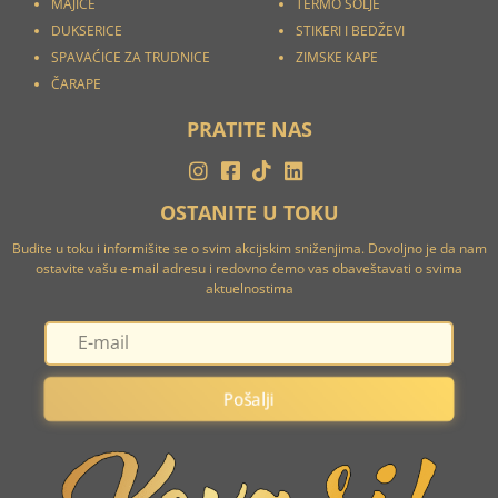
MAJICE
TERMO ŠOLJE
DUKSERICE
STIKERI I
BEDŽEVI
SPAVAĆICE ZA TRUDNICE
ZIMSKE KAPE
ČARAPE
PRATITE NAS
OSTANITE U TOKU
Budite u toku i informišite se o svim akcijskim sniženjima. Dovoljno je da nam
ostavite vašu e-mail adresu i redovno ćemo vas obaveštavati o svima
aktuelnostima
Pošalji