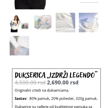
Dukserica „Izdrži legendo“
4,500.00
rsd
2,690.00
rsd
Originalna
Trenutna
Originalni crteži na duksericama.
cena
cena
Sastav
: 80% pamuk, 20% poliester, 320g pamuk.
je
je:
Dukserice su rađene od kvalitetnog pamuka sa