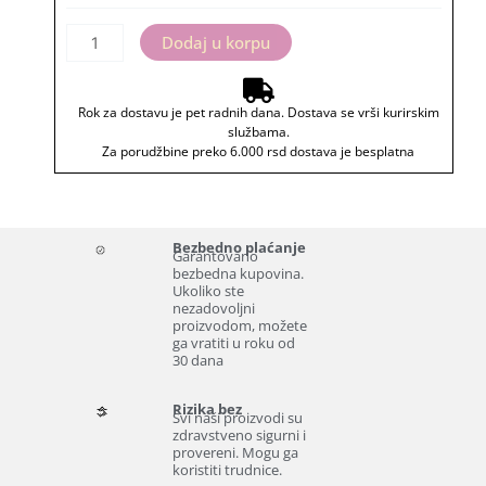
količina
Dodaj u korpu
Rok za dostavu je pet radnih dana. Dostava se vrši kurirskim
službama.
Za porudžbine preko 6.000 rsd dostava je besplatna
Bezbedno plaćanje
Garantovano
bezbedna kupovina.
Ukoliko ste
nezadovoljni
proizvodom, možete
ga vratiti u roku od
30 dana
Rizika bez
Svi naši proizvodi su
zdravstveno sigurni i
provereni. Mogu ga
koristiti trudnice.