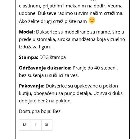
elastinom, prijatnim i mekanim na dodir. Veoma
bila:
2,690.00
udobne. Dukseve radimo u svim našim crtežima.
4,500.00
rsd.
Ako želite drugi crtež pišite nam
rsd.
Model:
Dukserice su modelirane za mame, sire u
predelu stomaka, široka mandžetna koja vizuelno
izdužava figuru.
Štampa:
DTG štampa
Održavanje dukserice:
Pranje do 40 stepeni,
bez sušenja u sušilici za veš.
Pakovanje:
Dukserice su upakovane u poklon
kutiju, obogaćenu sa puno detalja. Uz svaki duks
dobijate bedž na poklon
Dostupna boja: Bež
Dukserica
M
L
XL
"Izdrži
legendo"