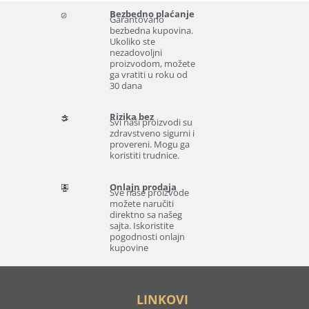
Bezbedno plaćanje
Garantovano
bezbedna kupovina.
Ukoliko ste
nezadovoljni
proizvodom, možete
ga vratiti u roku od
30 dana
Rizika bez
Svi naši proizvodi su
zdravstveno sigurni i
provereni. Mogu ga
koristiti trudnice.
Onlajn prodaja
Sve naše proizvode
možete naručiti
direktno sa našeg
sajta. Iskoristite
pogodnosti onlajn
kupovine
LINKOVI