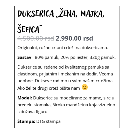
Dukserica „Žena, majka,
šefica“
4,500.00
rsd
2,990.00
rsd
Originalna
Trenutna
Originalni, ručno crtani crteži na duksericama.
cena
cena
Sastav
: 80% pamuk, 20% poliester, 320g pamuk.
je
je:
Dukserice su rađene od kvalitetnog pamuka sa
elastinom, prijatnim i mekanim na dodir. Veoma
bila:
2,990.00
udobne. Dukseve radimo u svim našim crtežima.
4,500.00
rsd.
Ako želite drugi crtež pišite nam
rsd.
Model:
Dukserice su modelirane za mame, sire u
predelu stomaka, široka mandžetna koja vizuelno
izdužava figuru.
Štampa:
DTG štampa