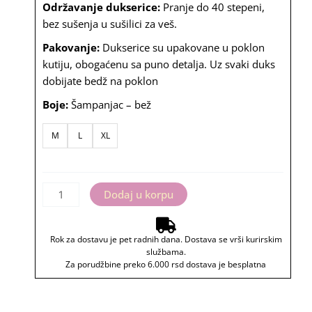
Održavanje dukserice:
Pranje do 40 stepeni,
bez sušenja u sušilici za veš.
Pakovanje:
Dukserice su upakovane u poklon
kutiju, obogaćenu sa puno detalja. Uz svaki duks
dobijate bedž na poklon
Boje:
Šampanjac – bež
Dukserica
M
L
XL
"Žena,
majka,
šefica"
količina
Dodaj u korpu
Rok za dostavu je pet radnih dana. Dostava se vrši kurirskim
službama.
Za porudžbine preko 6.000 rsd dostava je besplatna