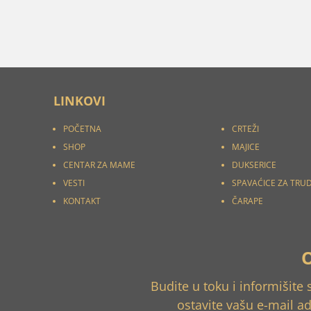
LINKOVI
POČETNA
CRTEŽI
SHOP
MAJICE
CENTAR ZA MAME
DUKSERICE
VESTI
SPAVAĆICE ZA TRU
KONTAKT
ČARAPE
Budite u toku i informišite
ostavite vašu e-mail a