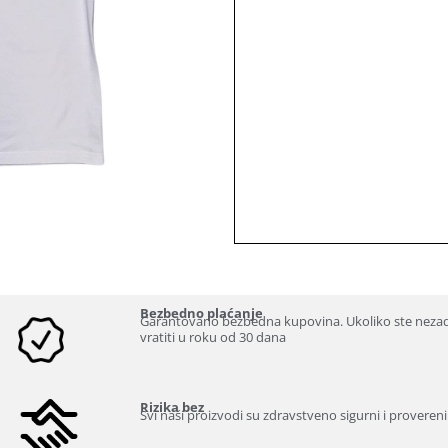
Bezbedno plaćanje
Garantovano bezbedna kupovina. Ukoliko ste neza
vratiti u roku od 30 dana
Rizika bez
Svi naši proizvodi su zdravstveno sigurni i provereni