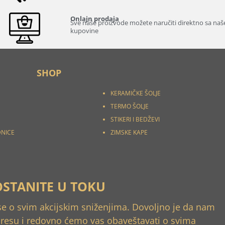
Onlajn prodaja
Sve naše proizvode možete naručiti direktno sa našeg
kupovine
SHOP
KERAMIČKE ŠOLJE
TERMO ŠOLJE
STIKERI I
BEDŽEVI
DNICE
ZIMSKE KAPE
OSTANITE U TOKU
 se o svim akcijskim sniženjima. Dovoljno je da nam
dresu i redovno ćemo vas obaveštavati o svima