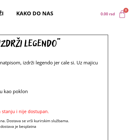
ŽI
KAKO DO NAS
0.00
rsd
„Izdrži legendo“
 natpisom, izdrži legendo jer cale si. Uz majicu
u kao poklon
 stanju i nije dostupan.
ana. Dostava se vrši kurirskim službama.
 dostava je besplatna