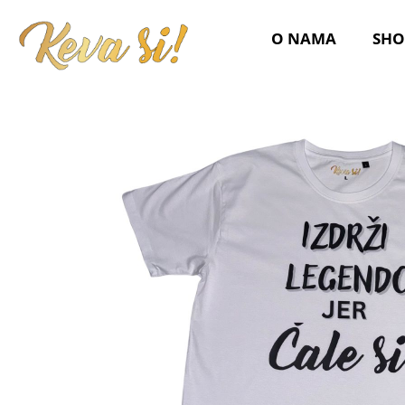
Pređi
na
O NAMA
SHO
sadržaj