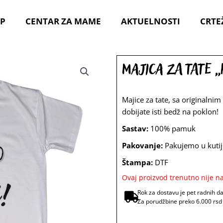
P
CENTAR ZA MAME
AKTUELNOSTI
CRTE
Majica za tate 
Majice za tate, sa originalnim
dobijate isti bedž na poklon!
Sastav:
100% pamuk
Pakovanje:
Pakujemo u kutij
Štampa:
DTF
Ovaj proizvod trenutno nije na
Rok za dostavu je pet radnih d
Za porudžbine preko 6.000 rsd