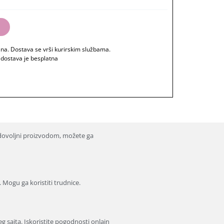
rsd
u
ana. Dostava se vrši kurirskim službama.
 dostava je besplatna
dovoljni proizvodom, možete ga
. Mogu ga koristiti trudnice.
 sajta. Iskoristite pogodnosti onlajn