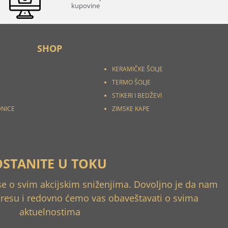
kupovine
SHOP
KERAMIČKE ŠOLJE
TERMO ŠOLJE
STIKERI I
BEDŽEVI
DNICE
ZIMSKE KAPE
OSTANITE U TOKU
 se o svim akcijskim sniženjima. Dovoljno je da nam
dresu i redovno ćemo vas obaveštavati o svima
aktuelnostima