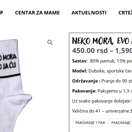
P
CENTAR ZA MAME
AKTUELNOSTI
CRTE
Neko mora, evo 
450.00
rsd
–
1,59
Sastav
: 80% pamuk, 15% pol
Model:
Duboke, sportske čar
Održavanje :
Pranje do 90 st
Pakovanje:
Pakujemo u 1,3 i
Uz svako pakovanje dobijate b
Veličina do 41 – univerzalne 
Neko
PAKOVANJE 1 PAR
PAKOVANJE 
mora,