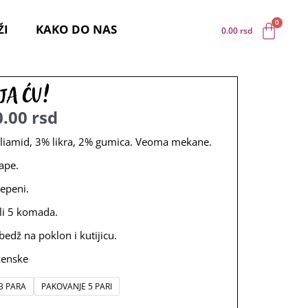
ŽI
KAKO DO NAS
0.00
rsd
ja ću!
0.00
rsd
Raspon
iamid, 3% likra, 2% gumica. Veoma mekane.
cena:
ape.
od
epeni.
450.00
li 5 komada.
edž na poklon i kutijicu.
rsd
ženske
do
1,590.00
3 PARA
PAKOVANJE 5 PARI