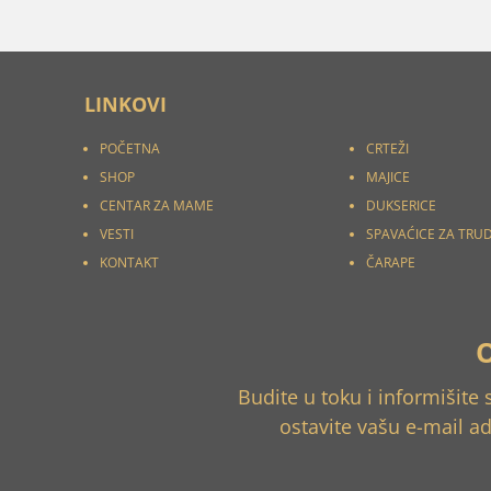
LINKOVI
POČETNA
CRTEŽI
SHOP
MAJICE
CENTAR ZA MAME
DUKSERICE
VESTI
SPAVAĆICE ZA TRU
KONTAKT
ČARAPE
Budite u toku i informišite
ostavite vašu e-mail a