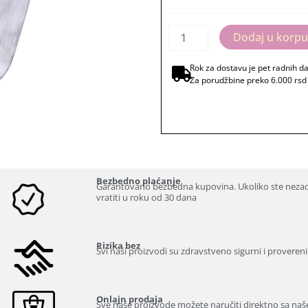
evo
ja
Dodaj u korp
ću!
količina
Rok za dostavu je pet radnih d
Za porudžbine preko 6.000 rsd
Bezbedno plaćanje
Garantovano bezbedna kupovina. Ukoliko ste neza
vratiti u roku od 30 dana
Rizika bez
Svi naši proizvodi su zdravstveno sigurni i provereni
Onlajn prodaja
Sve naše proizvode možete naručiti direktno sa našeg