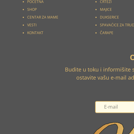
POČETNA
CRTEŽI
SHOP
MAJICE
CENTAR ZA MAME
DUKSERICE
VESTI
SPAVAĆICE ZA TRU
KONTAKT
ČARAPE
Budite u toku i informišite
ostavite vašu e-mail a