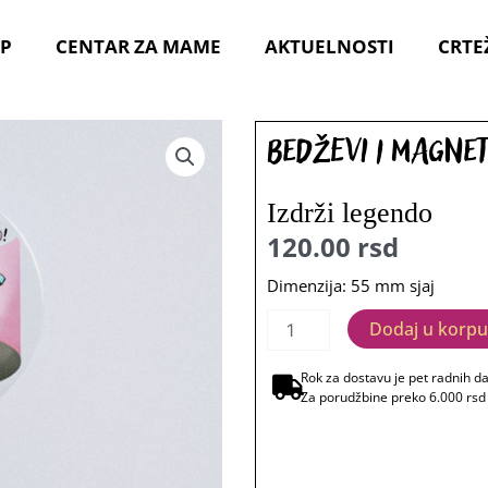
P
CENTAR ZA MAME
AKTUELNOSTI
CRTE
Bedževi i magnet
Izdrži legendo
120.00
rsd
Dimenzija: 55 mm sjaj
Bedževi
Dodaj u korp
i
magneti
Rok za dostavu je pet radnih d
Za porudžbine preko 6.000 rsd
Izdrži
legendo
količina