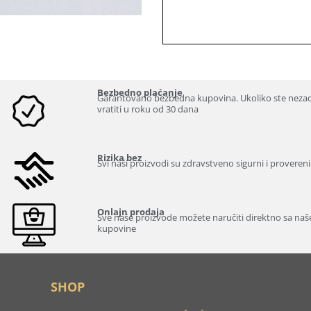
Bezbedno plaćanje
Garantovano bezbedna kupovina. Ukoliko ste neza
vratiti u roku od 30 dana
Rizika bez
Svi naši proizvodi su zdravstveno sigurni i provereni
Onlajn prodaja
Sve naše proizvode možete naručiti direktno sa našeg
kupovine
SHOP