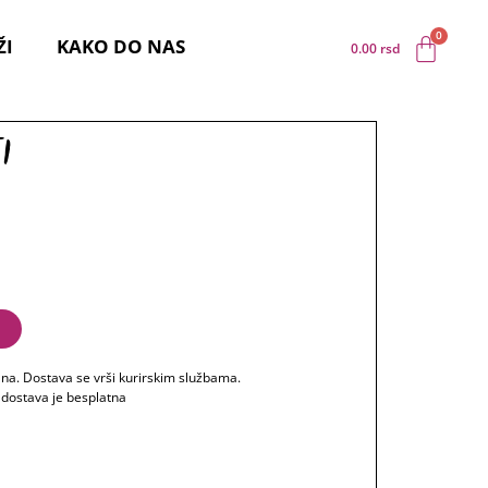
ŽI
KAKO DO NAS
0.00
rsd
i
u
ana. Dostava se vrši kurirskim službama.
 dostava je besplatna