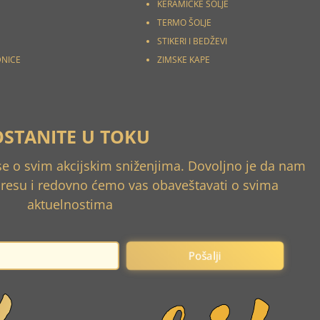
KERAMIČKE ŠOLJE
TERMO ŠOLJE
STIKERI I
BEDŽEVI
DNICE
ZIMSKE KAPE
OSTANITE U TOKU
 se o svim akcijskim sniženjima. Dovoljno je da nam
dresu i redovno ćemo vas obaveštavati o svima
aktuelnostima
Pošalji