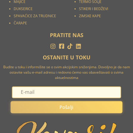
MAJICE
TERMO ŠOLJE
DUKSERICE
STIKERI I
BEDŽEVI
SPAVAĆICE ZA TRUDNICE
ZIMSKE KAPE
ČARAPE
PRATITE NAS
OSTANITE U TOKU
Budite u toku i informišite se o svim akcijskim sniženjima. Dovoljno je da nam
ostavite vašu e-mail adresu i redovno ćemo vas obaveštavati o svima
aktuelnostima
Pošalji