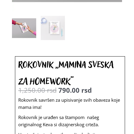
Rokovnik „Mamina sveska
za homework“
1,250.00
rsd
790.00
rsd
Originalna
Trenutna
Rokovnik savršen za upisivanje svih obaveza koje
mama ima!
cena
cena
Rokovnik je urađen sa štampom našeg
je
je:
originalnog Keva si dizajnerskog crteža.
bila:
790.00