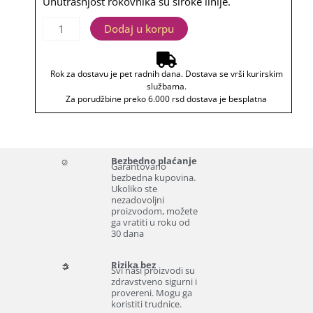
Unutrašnjost rokovnika su široke linije.
1,250.00
rsd.
Rokovnik
Dodaj u korpu
rsd.
"Mamina
sveska
Rok za dostavu je pet radnih dana. Dostava se vrši kurirskim
za
službama.
homework"
Za porudžbine preko 6.000 rsd dostava je besplatna
količina
Bezbedno plaćanje
Garantovano
bezbedna kupovina.
Ukoliko ste
nezadovoljni
proizvodom, možete
ga vratiti u roku od
30 dana
Rizika bez
Svi naši proizvodi su
zdravstveno sigurni i
provereni. Mogu ga
koristiti trudnice.