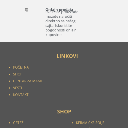
Onlajn prodaja
Sve naše proizvode
možete naručiti
direktno sa našeg
sajta. Iskoristite
pogodnosti onlajn
kupovine
LINKOVI
POČETNA
SHOP
CENTAR ZA MAME
VESTI
KONTAKT
SHOP
CRTEŽI
KERAMIČKE ŠOLJE