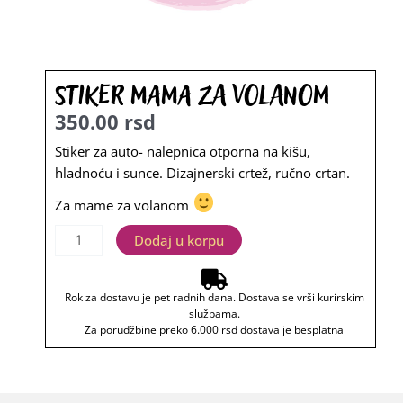
Stiker Mama za volanom
350.00
rsd
Stiker za auto- nalepnica otporna na kišu,
hladnoću i sunce. Dizajnerski crtež, ručno crtan.
Za mame za volanom
Stiker
Dodaj u korpu
Mama
za
Rok za dostavu je pet radnih dana. Dostava se vrši kurirskim
volanom
službama.
količina
Za porudžbine preko 6.000 rsd dostava je besplatna