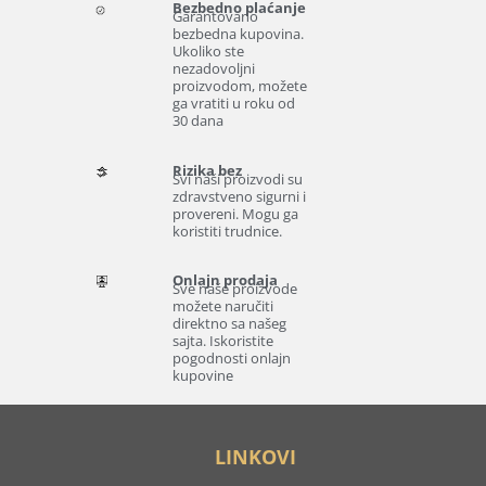
Bezbedno plaćanje
Garantovano
bezbedna kupovina.
Ukoliko ste
nezadovoljni
proizvodom, možete
ga vratiti u roku od
30 dana
Rizika bez
Svi naši proizvodi su
zdravstveno sigurni i
provereni. Mogu ga
koristiti trudnice.
Onlajn prodaja
Sve naše proizvode
možete naručiti
direktno sa našeg
sajta. Iskoristite
pogodnosti onlajn
kupovine
LINKOVI