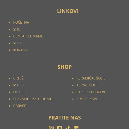
LINKOVI
POČETNA
SHOP
CENTAR ZA MAME
VESTI
KONTAKT
SHOP
CRTEŽI
KERAMIČKE ŠOLJE
MAJICE
TERMO ŠOLJE
DUKSERICE
STIKERI I
BEDŽEVI
SPAVAĆICE ZA TRUDNICE
ZIMSKE KAPE
ČARAPE
PRATITE NAS