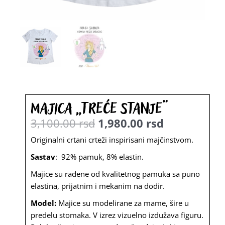
Majica „Treće stanje“
3,100.00
rsd
1,980.00
rsd
Originalna
Trenutna
Originalni crtani crteži inspirisani majčinstvom.
cena
cena
Sastav
: 92% pamuk, 8% elastin.
je
je:
Majice su rađene od kvalitetnog pamuka sa puno
elastina, prijatnim i mekanim na dodir.
bila:
1,980.00
3,100.00
rsd.
Model:
Majice su modelirane za mame, šire u
predelu stomaka. V izrez vizuelno izdužava figuru.
rsd.