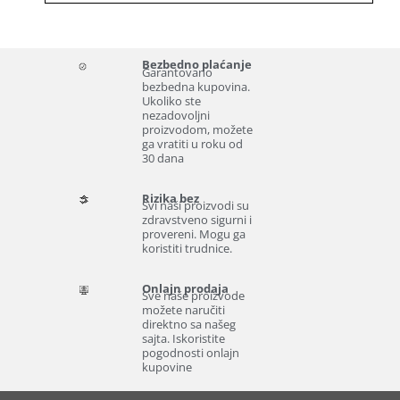
Bezbedno plaćanje
Garantovano
bezbedna kupovina.
Ukoliko ste
nezadovoljni
proizvodom, možete
ga vratiti u roku od
30 dana
Rizika bez
Svi naši proizvodi su
zdravstveno sigurni i
provereni. Mogu ga
koristiti trudnice.
Onlajn prodaja
Sve naše proizvode
možete naručiti
direktno sa našeg
sajta. Iskoristite
pogodnosti onlajn
kupovine