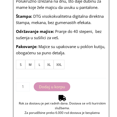
Polukružno izrezana na dnu, što daje dubinu za
mame koje žele majicu da uvuku u pantalone.
Štampa:
DTG visokokvalitetna digitalna direktna
štampa, mekana, bez gumenastih efekata.
Održavanje majice:
Pranje do 40 stepeni, bez
sušenja u sušilici za veš.
Pakovanje:
Majice su upakovane u poklon kutiju,
obogaćenu sa puno detalja.
Majica
S
M
L
XL
XXL
"Treće
stanje"
količina
Dodaj u korpu
Rok za dostavu je pet radnih dana. Dostava se vrši kurirskim
službama.
Za porudžbine preko 6.000 rsd dostava je besplatna