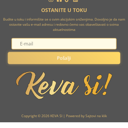
OSTANITE U TOKU
Budite u toku i informišite se o svim akcijskim sniženjima. Dovoljno je da nam
ostavite vašu e-mail adresu i redovno ćemo vas obaveštavati o svima
aktuelnostima
Pošalji
Copyright © 2026 KEVA SI | Powered by Sajtovi na klik