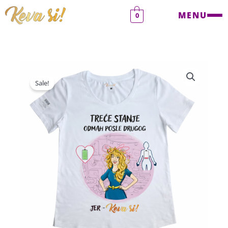
Pređi
MENU
0
na
sadržaj
Sale!