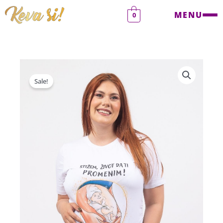
Pređi
MENU
0
na
sadržaj
Sale!