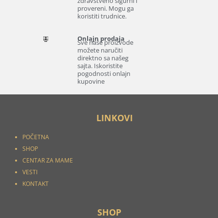
zdravstveno sigurni i
provereni. Mogu ga
koristiti trudnice.
Onlajn prodaja
Sve naše proizvode
možete naručiti
direktno sa našeg
sajta. Iskoristite
pogodnosti onlajn
kupovine
LINKOVI
POČETNA
SHOP
CENTAR ZA MAME
VESTI
KONTAKT
SHOP