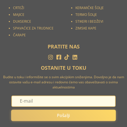
CRTEŽI
KERAMIČKE ŠOLJE
MAJICE
TERMO ŠOLJE
DUKSERICE
STIKERI I
BEDŽEVI
SPAVAĆICE ZA TRUDNICE
ZIMSKE KAPE
ČARAPE
PRATITE NAS
OSTANITE U TOKU
Budite u toku i informišite se o svim akcijskim sniženjima. Dovoljno je da nam
ostavite vašu e-mail adresu i redovno ćemo vas obaveštavati o svima
aktuelnostima
Pošalji