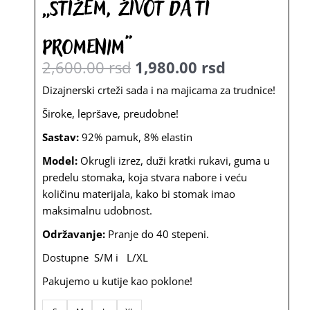
„Stižem, život da ti
promenim“
2,600.00
rsd
1,980.00
rsd
Originalna
Trenutna
Dizajnerski crteži sada i na majicama za trudnice!
cena
cena
Široke, lepršave, preudobne!
je
je:
Sastav:
92% pamuk, 8% elastin
bila:
1,980.00
Model:
Okrugli izrez, duži kratki rukavi, guma u
2,600.00
rsd.
predelu stomaka, koja stvara nabore i veću
količinu materijala, kako bi stomak imao
rsd.
maksimalnu udobnost.
Održavanje:
Pranje do 40 stepeni.
Dostupne S/M i L/XL
Pakujemo u kutije kao poklone!
Majica