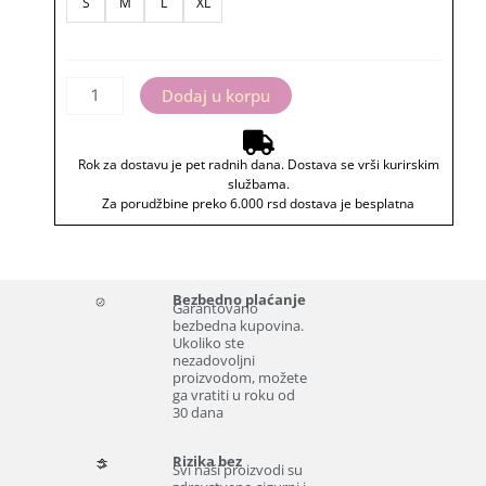
S
M
L
XL
za
trudnice
"Stižem,
život
Dodaj u korpu
da
ti
Rok za dostavu je pet radnih dana. Dostava se vrši kurirskim
promenim"
službama.
količina
Za porudžbine preko 6.000 rsd dostava je besplatna
Bezbedno plaćanje
Garantovano
bezbedna kupovina.
Ukoliko ste
nezadovoljni
proizvodom, možete
ga vratiti u roku od
30 dana
Rizika bez
Svi naši proizvodi su