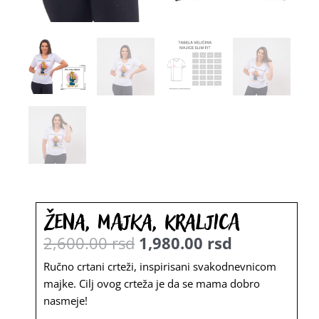
Žena, majka, kraljica
2,600.00
rsd
1,980.00
rsd
Originalna
Trenutna
Ručno crtani crteži, inspirisani svakodnevnicom
majke. Cilj ovog crteža je da se mama dobro
cena
cena
nasmeje!
je
je: