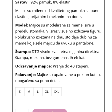
Sastav
: 92% pamuk, 8% elastin.
bila:
1,980.00
Majice su rađene od kvalitetnog pamuka sa puno
2,600.00
rsd.
elastina, prijatnim i mekanim na dodir.
rsd.
Model:
Majice su modelirane za mame, šire u
predelu stomaka. V izrez vizuelno izdužava figuru.
Polukružno izrezana na dnu, što daje dubinu za
mame koje žele majicu da uvuku u pantalone.
Štampa:
DTG visokokvalitetna digitalna direktna
štampa, mekana, bez gumenastih efekata.
Održavanje majice:
Pranje do 40 stepeni.
Pakovanje:
Majice su upakovane u poklon kutiju,
obogaćenu sa puno detalja.
Žena,
S
M
L
XL
XXL
majka,
kraljica
količina