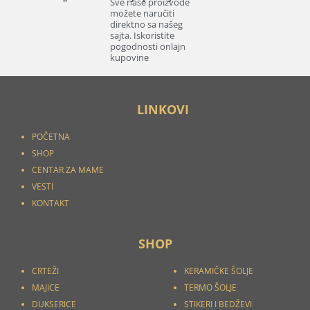
Sve naše proizvode
možete naručiti
direktno sa našeg
sajta. Iskoristite
pogodnosti onlajn
kupovine
LINKOVI
POČETNA
SHOP
CENTAR ZA MAME
VESTI
KONTAKT
SHOP
CRTEŽI
KERAMIČKE ŠOLJE
MAJICE
TERMO ŠOLJE
DUKSERICE
STIKERI I
BEDŽEVI