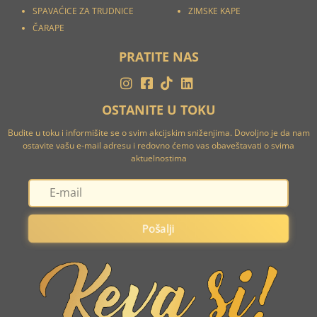
SPAVAĆICE ZA TRUDNICE
ZIMSKE KAPE
ČARAPE
PRATITE NAS
OSTANITE U TOKU
Budite u toku i informišite se o svim akcijskim sniženjima. Dovoljno je da nam
ostavite vašu e-mail adresu i redovno ćemo vas obaveštavati o svima
aktuelnostima
Pošalji