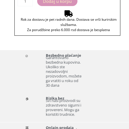
Dodaj u korpu
Rok za dostavu je pet radnih dana. Dostava se vrši kurirskim
službama.
Za porudžbine preko 6.000 rsd dostava je besplatna
Bezbedno plaćanje
Garantovano
bezbedna kupovina.
Ukoliko ste
nezadovoljni
proizvodom, možete
ga vratiti u roku od
30 dana
Rizika bez
Svi naši proizvodi su
zdravstveno sigurni i
provereni. Mogu ga
koristiti trudnice.
Onlajn prodaja