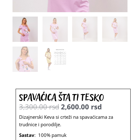
Spavaćica Šta ti tesko
3,300.00
rsd
2,600.00
rsd
Originalna
Trenutna
Dizajnerski Keva si crteži na spavaćicama za
trudnice i porodilje.
cena
cena
Sastav
: 100% pamuk
je
je: