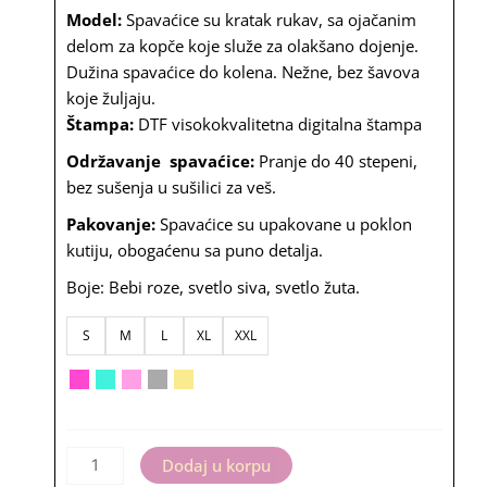
Model:
Spavaćice su kratak rukav, sa ojačanim
bila:
2,600.00
delom za kopče koje služe za olakšano dojenje.
3,300.00
rsd.
Dužina spavaćice do kolena. Nežne, bez šavova
rsd.
koje žuljaju.
Štampa:
DTF visokokvalitetna digitalna štampa
Održavanje spavaćice:
Pranje do 40 stepeni,
bez sušenja u sušilici za veš.
Pakovanje:
Spavaćice su upakovane u poklon
kutiju, obogaćenu sa puno detalja.
Boje: Bebi roze, svetlo siva, svetlo žuta.
Spavaćica
S
M
L
XL
XXL
Šta
ti
tesko
količina
Dodaj u korpu