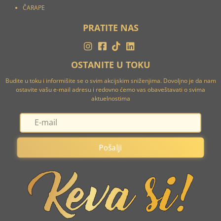
ČARAPE
PRATITE NAS
OSTANITE U TOKU
Budite u toku i informišite se o svim akcijskim sniženjima. Dovoljno je da nam
ostavite vašu e-mail adresu i redovno ćemo vas obaveštavati o svima
aktuelnostima
Pošalji