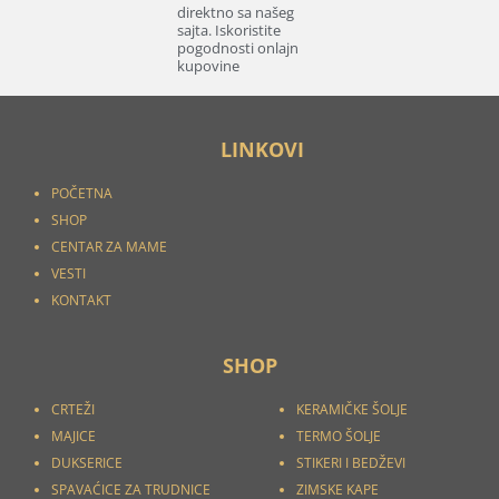
direktno sa našeg
sajta. Iskoristite
pogodnosti onlajn
kupovine
LINKOVI
POČETNA
SHOP
CENTAR ZA MAME
VESTI
KONTAKT
SHOP
CRTEŽI
KERAMIČKE ŠOLJE
MAJICE
TERMO ŠOLJE
DUKSERICE
STIKERI I
BEDŽEVI
SPAVAĆICE ZA TRUDNICE
ZIMSKE KAPE