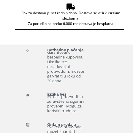
Rok za dostavu je pet radnih dana. Dostava se vrši kurirskim
službama.
Za porudžbine preko 6.000 rsd dostava je besplatna
Bezbedno plaćanje
Garantovano
bezbedna kupovina.
Ukoliko ste
nezadovoljni
proizvodom, možete
ga vratiti u roku od
30 dana
Rizika bez
Svi naši proizvodi su
zdravstveno sigurni i
provereni. Mogu ga
koristiti trudnice.
Onlajn prodaja
Sve naše proizvode
možete naručiti