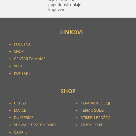
pogodnosti onlajn
kupovine
LINKOVI
POČETNA
SHOP
CENTAR ZA MAME
VESTI
KONTAKT
SHOP
CRTEŽI
KERAMIČKE ŠOLJE
MAJICE
TERMO ŠOLJE
DUKSERICE
STIKERI I
BEDŽEVI
SPAVAĆICE ZA TRUDNICE
ZIMSKE KAPE
ČARAPE