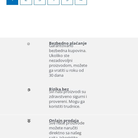
Bezbedno plaćanje
Garantovano
bezbedna kupovina.
Ukoliko ste
nezadovoljni
proizvodom, možete
ga vratiti u roku od
30 dana
Rizika bez
Svi naši proizvodi su
zdravstveno sigurni i
provereni. Mogu ga
koristiti trudnice.
Onlajn prodaja
Sve naše proizvode
možete naručiti
direktno sa našeg
sajta. Iskoristite