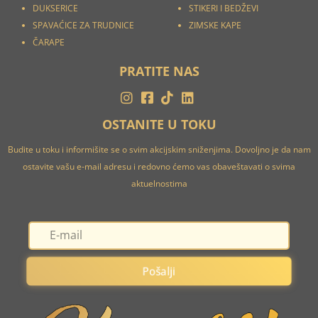
DUKSERICE
STIKERI I
BEDŽEVI
SPAVAĆICE ZA TRUDNICE
ZIMSKE KAPE
ČARAPE
PRATITE NAS
OSTANITE U TOKU
Budite u toku i informišite se o svim akcijskim sniženjima. Dovoljno je da nam
ostavite vašu e-mail adresu i redovno ćemo vas obaveštavati o svima
aktuelnostima
Pošalji