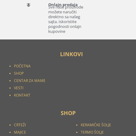
Onlajn prodaja
Sve naše proizvode
možete naručiti
direktno sa našeg
sajta. Iskoristite
pogodnosti onlajn
kupovine
LINKOVI
POČETNA
SHOP
CENTAR ZA MAME
VESTI
KONTAKT
SHOP
CRTEŽI
KERAMIČKE ŠOLJE
MAJICE
TERMO ŠOLJE