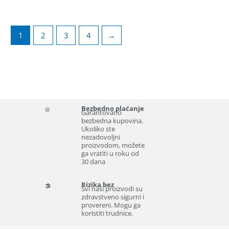
1
2
3
4
→
Bezbedno plaćanje
Garantovano
bezbedna kupovina.
Ukoliko ste
nezadovoljni
proizvodom, možete
ga vratiti u roku od
30 dana
Rizika bez
Svi naši proizvodi su
zdravstveno sigurni i
provereni. Mogu ga
koristiti trudnice.