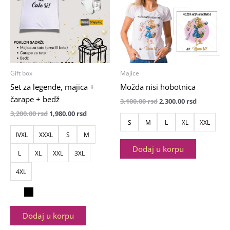
3,200.00
rsd.
3,100.00
rsd.
više
više
rsd.
rsd.
varijanti.
varijanti.
Opcije
Opcije
mogu
mogu
biti
biti
izabrane
izabrane
Gift box
Majice
na
na
Set za legende, majica +
Možda nisi hobotnica
stranici
stranici
čarape + bedž
3,100.00
rsd
2,300.00
rsd
proizvoda.
proizvoda
3,200.00
rsd
1,980.00
rsd
S
M
L
XL
XXL
IVXL
XXXL
S
M
Dodaj u korpu
L
XL
XXL
3XL
4XL
Dodaj u korpu