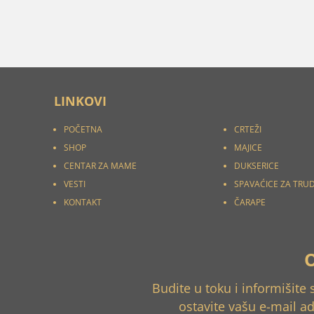
LINKOVI
POČETNA
CRTEŽI
SHOP
MAJICE
CENTAR ZA MAME
DUKSERICE
VESTI
SPAVAĆICE ZA TRU
KONTAKT
ČARAPE
Budite u toku i informišite
ostavite vašu e-mail a