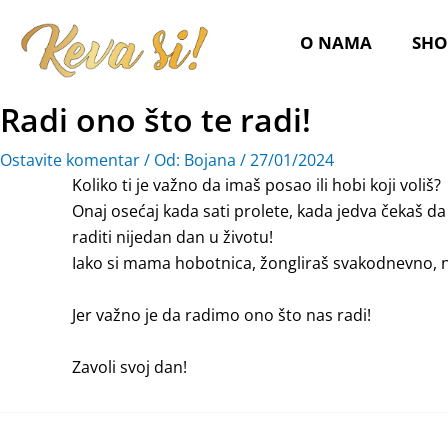
Pređi
na
O NAMA
SHO
sadržaj
Radi ono što te radi!
Ostavite komentar
/ Od:
Bojana
/
27/01/2024
Koliko ti je važno da imaš posao ili hobi koji voliš?
Onaj osećaj kada sati prolete, kada jedva čekaš da 
raditi nijedan dan u životu!
Iako si mama hobotnica, žongliraš svakodnevno, ne
Jer važno je da radimo ono što nas radi!
Zavoli svoj dan!