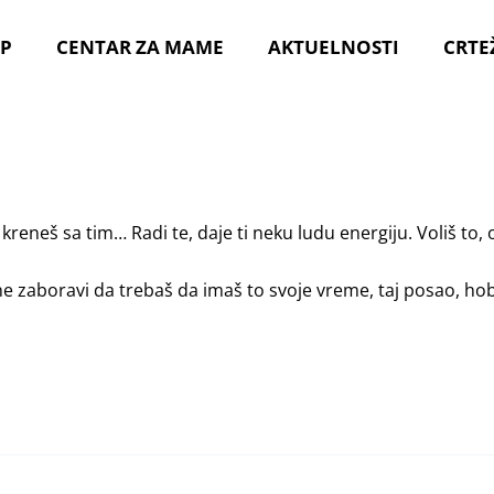
P
CENTAR ZA MAME
AKTUELNOSTI
CRTE
kreneš sa tim… Radi te, daje ti neku ludu energiju. Voliš to, 
 zaboravi da trebaš da imaš to svoje vreme, taj posao, hobi