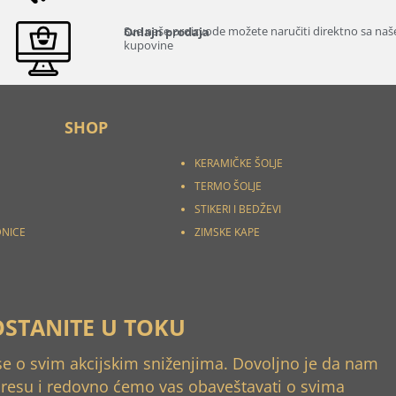
Sve naše proizvode možete naručiti direktno sa našeg
Onlajn prodaja
kupovine
SHOP
KERAMIČKE ŠOLJE
TERMO ŠOLJE
STIKERI I
BEDŽEVI
DNICE
ZIMSKE KAPE
OSTANITE U TOKU
 se o svim akcijskim sniženjima. Dovoljno je da nam
dresu i redovno ćemo vas obaveštavati o svima