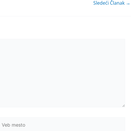
Sledeći Članak
→
Veb
mesto