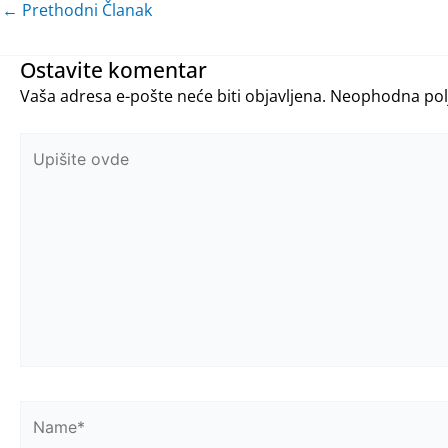
←
Prethodni Članak
Ostavite komentar
Vaša adresa e-pošte neće biti objavljena.
Neophodna pol
Upišite
ovde
Name*