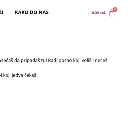
ŽI
KAKO DO NAS
0.00
rsd
osećaš da pripadaš tu! Radi posao koji voliš i nećeš
 koji jedva čekaš.