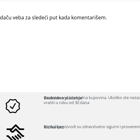
edaču veba za sledeći put kada komentarišem.
Garantovano bezbedna kupovina. Ukoliko ste neza
Bezbedno plaćanje
vratiti u roku od 30 dana
Svi naši proizvodi su zdravstveno sigurni i provereni
Rizika bez