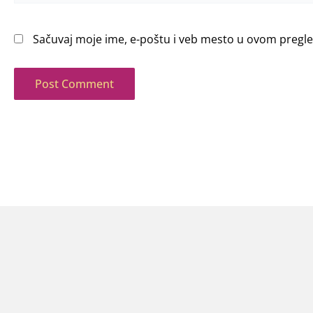
Sačuvaj moje ime, e-poštu i veb mesto u ovom pregl